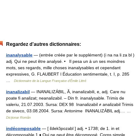
Regardez d'autres dictionnaires:
inanalysable
— (entrée créée par le supplément) (i na na li za bl )
adj. Qui ne peut être analysé. • Il pesa un à un ses moindres
mots, ses regards, mille choses inanalysables et cependant
expressives, G. FLAUBERT l Éducation sentimentale, t. I, p. 285
…
Dictionnaire de la Langue Française d'Émile Littré
inanalizabil
— INANALIZÁBIL, Ă, inanalizabili, e, adj. Care nu
poate fi analizat; neanalizabil. – Din fr. inanalysable. Trimis de
valeriu, 21.07.2003. Sursa: DEX 98 Inanalizabil ≠ analizabil Trimis
de siveco, 03.08.2004. Sursa: Antonime INANALIZÁBIL adj.… …
Dicționar Român
indécomposable
— [ ɛ̃dekɔ̃pozabl ] adj. • 1738; de 1. in et
décomposable 1 ♦ Qui ne peut être décomposé. Corps simple