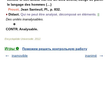
le langage des hommes (…)
Proust,
Jean Santeuil, Pl., p. 832.
♦
Didact.
Qui ne peut être analysé, décomposé en éléments.
||
Des unités inanalysables.
❖
CONTR.
Analysable.
Encyclopédie Universelle
.
2012
.
Игры ⚽
Поможем решить контрольную работу
inamovible
inanimé