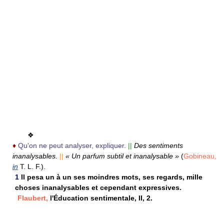
❖
♦
Qu'on ne peut analyser, expliquer.
||
Des sentiments
inanalysables.
||
« Un parfum subtil et inanalysable »
(
Gobineau,
in
T. L. F.).
1
Il pesa un à un ses moindres mots, ses regards, mille
choses inanalysables et cependant expressives.
Flaubert,
l'Éducation sentimentale, II, 2.