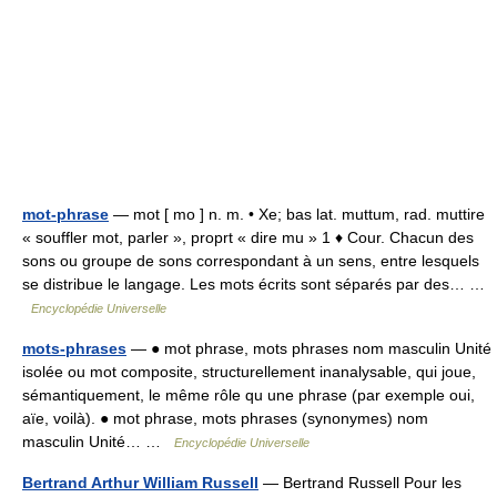
mot-phrase
— mot [ mo ] n. m. • Xe; bas lat. muttum, rad. muttire
« souffler mot, parler », proprt « dire mu » 1 ♦ Cour. Chacun des
sons ou groupe de sons correspondant à un sens, entre lesquels
se distribue le langage. Les mots écrits sont séparés par des… …
Encyclopédie Universelle
mots-phrases
— ● mot phrase, mots phrases nom masculin Unité
isolée ou mot composite, structurellement inanalysable, qui joue,
sémantiquement, le même rôle qu une phrase (par exemple oui,
aïe, voilà). ● mot phrase, mots phrases (synonymes) nom
masculin Unité… …
Encyclopédie Universelle
Bertrand Arthur William Russell
— Bertrand Russell Pour les