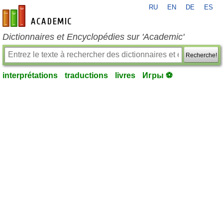
RU
EN
DE
ES
fr-academic.com
Dictionnaires et Encyclopédies sur 'Academic'
Recherche!
interprétations
traductions
livres
Игры ⚽