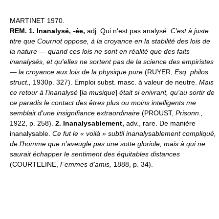
MARTINET 1970.
REM.
1.
Inanalysé, -ée,
adj. Qui n'est pas analysé.
C'est à juste
titre que Cournot oppose, à la croyance en la stabilité des lois de
la nature — quand ces lois ne sont en réalité que des faits
inanalysés, et qu'elles ne sortent pas de la science des empiristes
— la croyance aux lois de la physique pure
(RUYER,
Esq. philos.
struct.,
1930p. 327). Emploi subst. masc. à valeur de neutre.
Mais
ce retour à l'inanalysé
[
la musique
]
était si enivrant, qu'au sortir de
ce paradis le contact des êtres plus ou moins intelligents me
semblait d'une insignifiance extraordinaire
(PROUST,
Prisonn.,
1922, p. 258).
2.
Inanalysablement,
adv., rare. De manière
inanalysable.
Ce fut le « voilà » subtil inanalysablement compliqué,
de l'homme que n'aveugle pas une sotte gloriole, mais à qui ne
saurait échapper le sentiment des équitables distances
(COURTELINE,
Femmes d'amis,
1888, p. 34).