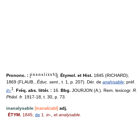
Prononc. :
[
].
Étymol. et Hist.
1845 (RICHARD);
1869 (FLAUB.,
Éduc. sent.,
t. 1, p. 207). Dér. de
analysable
; préf.
1
in-
.
Fréq. abs. littér. :
16.
Bbg.
JOURJON (A.). Rem. lexicogr.
R.
Philol. fr.
1917-18, t. 30, p. 73.
inanalysable
[inanalizabl]
adj.
ÉTYM.
1845;
de
1.
in-,
et
analysable.